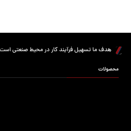
هدف ما تسهیل فرآیند کار در محیط صنعتی است.
محصولات
میزکار حرفه ایی
کمد محافظ ابزار
کمد 
تجهیزات انبارش
جعبه ابزار کارگاهی
انبار
پالت
گاری حمل بار
جعبه 
وان صنعتی
صندلی
خرک 
گیره نگهدارنده ابزار
محافظ کلت دستگاه CNC
محاف