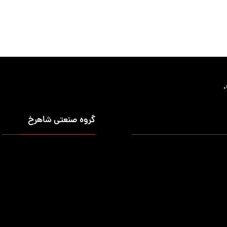
گروه صنعتی شاهرخ
شخصی
درباره ما
 قابل حمل
ماموریت (اهداف)
ابزار قابل حمل
تماس با ما
صنعتی
ظ قالب برک (خم)