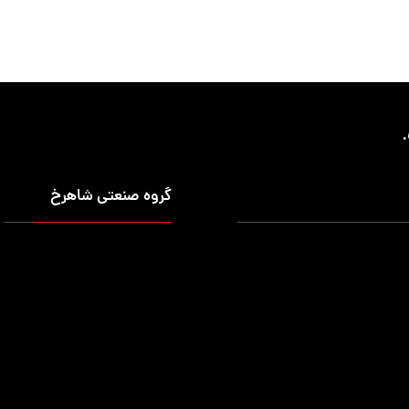
گروه صنعتی شاهرخ
شخصی
درباره ما
 قابل حمل
ماموریت (اهداف)
ابزار قابل حمل
تماس با ما
صنعتی
ظ قالب برک (خم)
 نمایش ابزار