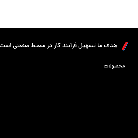
هدف ما تسهیل فرآیند کار در محیط صنعتی است.
محصولات
میزکار حرفه ایی
کمد محافظ ابزار
کمد 
تجهیزات انبارش
جعبه ابزار کارگاهی
انبار
پالت
گاری حمل بار
جعبه 
وان صنعتی
صندلی
خرک 
گیره نگهدارنده ابزار
محافظ کلت دستگاه CNC
محاف
محافظ قالب پانچ
کمد صنعتی
تابلو