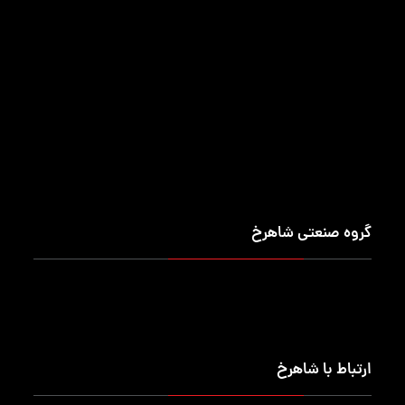
کمد شخصی
تجهیزات انبارش
جعبه ابزار کارگاهی
انبار قابل حمل
پالت
گاری حمل بار
جعبه ابزار قابل حمل
وان صنعتی
صندلی
خرک صنعتی
گیره نگهدارنده ابزار
محافظ کلت دستگاه CNC
محافظ قالب برک (خم)
محافظ قالب پانچ
کمد صنعتی
تابلو نمایش ابزار
محصولات خاص
محصولات ترکیبی
میز ایستگاه کامپیوتر
گروه صنعتی شاهرخ
درباره ما
ماموریت (اهداف)
تماس با ما
ارتباط با شاهرخ