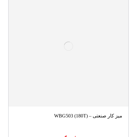
میز کار صنعتی – WBG503 (180T)