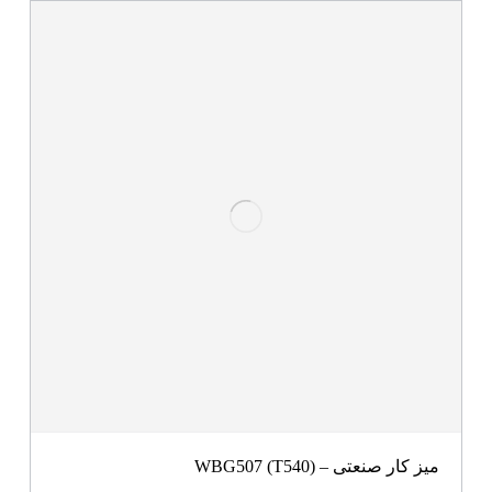
میز کار صنعتی – WBG507 (T540)