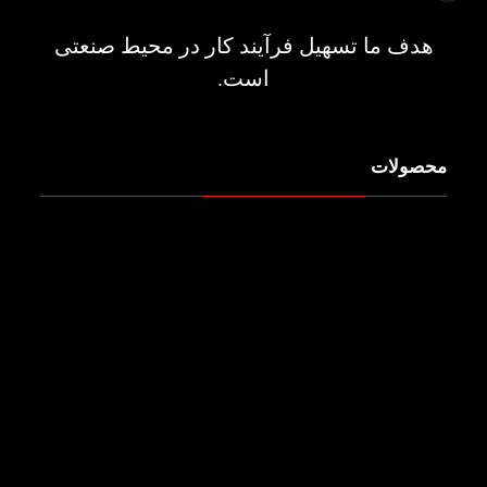
هدف ما تسهیل فرآیند کار در محیط صنعتی
است.
محصولات
میزکار حرفه ایی
کمد محافظ ابزار
کمد شخصی
تجهیزات انبارش
جعبه ابزار کارگاهی
انبار قابل حمل
پالت
گاری حمل بار
جعبه ابزار قابل حمل
وان صنعتی
صندلی
خرک صنعتی
گیره نگهدارنده ابزار
محافظ کلت دستگاه CNC
محافظ قالب برک (خم)
محافظ قالب پانچ
کمد صنعتی
تابلو نمایش ابزار
محصولات خاص
محصولات ترکیبی