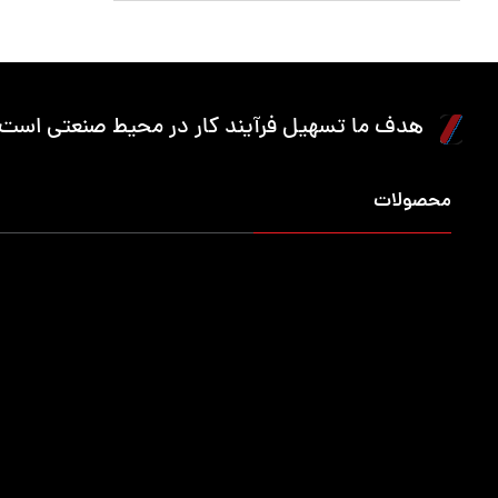
هدف ما تسهیل فرآیند کار در محیط صنعتی است.
محصولات
میزکار حرفه ایی
کمد محافظ ابزار
کمد 
تجهیزات انبارش
جعبه ابزار کارگاهی
انبار
پالت
گاری حمل بار
جعبه 
وان صنعتی
صندلی
خرک 
گیره نگهدارنده ابزار
محافظ کلت دستگاه CNC
محاف
محافظ قالب پانچ
کمد صنعتی
تابلو
محصولات خاص
محصولات ترکیبی
میز ا