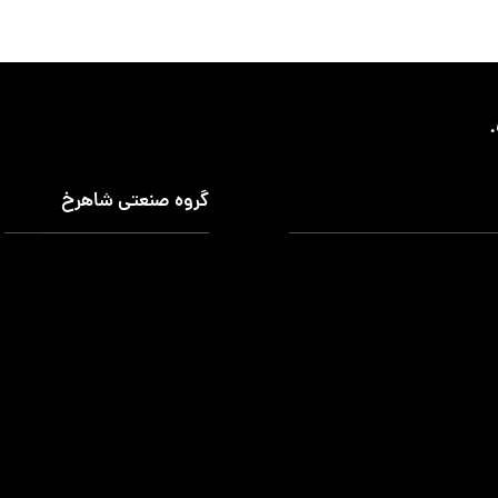
گروه صنعتی شاهرخ
شخصی
درباره ما
 قابل حمل
ماموریت (اهداف)
ابزار قابل حمل
تماس با ما
صنعتی
ظ قالب برک (خم)
 نمایش ابزار
یستگاه کامپیوتر