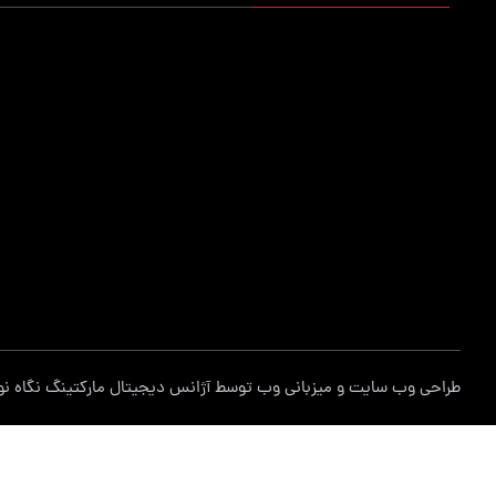
میزکار حرفه ایی
کمد محافظ ابزار
کمد 
تجهیزات انبارش
جعبه ابزار کارگاهی
انبار
پالت
گاری حمل بار
جعبه 
وان صنعتی
صندلی
خرک 
گیره نگهدارنده ابزار
محافظ کلت دستگاه CNC
محاف
محافظ قالب پانچ
کمد صنعتی
تابلو
محصولات خاص
محصولات ترکیبی
میز ا
طراحی وب سایت
و
میزبانی وب
توسط
آژانس دیجیتال مارکتینگ نگاه نو