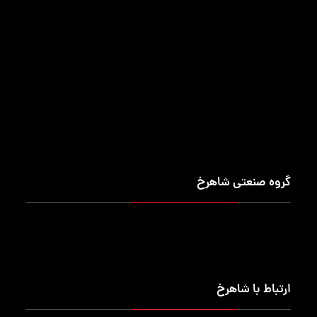
کمد شخصی
تجهیزات انبارش
جعبه ابزار کارگاهی
انبار قابل حمل
پالت
گاری حمل بار
جعبه ابزار قابل حمل
وان صنعتی
صندلی
خرک صنعتی
گیره نگهدارنده ابزار
محافظ کلت دستگاه CNC
محافظ قالب برک (خم)
محافظ قالب پانچ
کمد صنعتی
تابلو نمایش ابزار
محصولات خاص
محصولات ترکیبی
میز ایستگاه کامپیوتر
گروه صنعتی شاهرخ
درباره ما
ماموریت (اهداف)
تماس با ما
ارتباط با شاهرخ